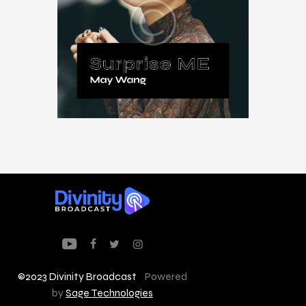
Surprise Me
$
18
.
99
©2023 Divinity Broadcast
Powered
by
Sage Technologies