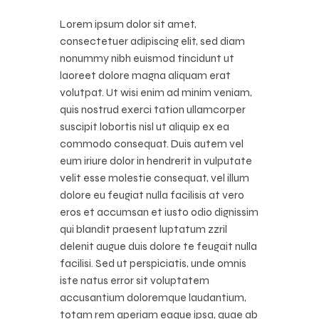
Lorem ipsum dolor sit amet,
consectetuer adipiscing elit, sed diam
nonummy nibh euismod tincidunt ut
laoreet dolore magna aliquam erat
volutpat. Ut wisi enim ad minim veniam,
quis nostrud exerci tation ullamcorper
suscipit lobortis nisl ut aliquip ex ea
commodo consequat. Duis autem vel
eum iriure dolor in hendrerit in vulputate
velit esse molestie consequat, vel illum
dolore eu feugiat nulla facilisis at vero
eros et accumsan et iusto odio dignissim
qui blandit praesent luptatum zzril
delenit augue duis dolore te feugait nulla
facilisi. Sed ut perspiciatis, unde omnis
iste natus error sit voluptatem
accusantium doloremque laudantium,
totam rem aperiam eaque ipsa, quae ab