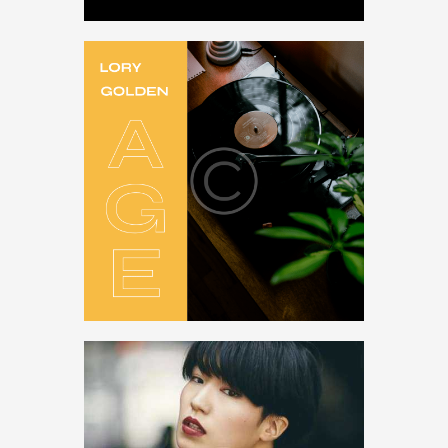
Music
,
Radio
,
vinyl
Golden Age
$
18
.
95
Music
,
Songs
,
vinyl