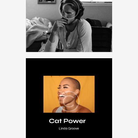
Melancholy Days
$
49
.
00
DJ Set
,
Festival
,
Music
,
vinyl
Cat Power
Rated
$
18
.
95
5.00
out of 5