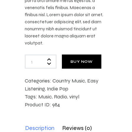
porta orci ornare metus egestas, a
venenatis felis finibus. Maecenas a
finibus nisl. Lorem ipsum dolor sit amet,
consectetuer adipiscing elit, sed diam
nonummy nibh euismod tincidunt ut
laoreet dolore magna aliquam erat
volutpat.
BUY NOW
Categories:
Country Music
,
Easy
Listening
,
Indie Pop
Tags:
Music
,
Radio
,
vinyl
Product ID:
984
Description
Reviews (0)