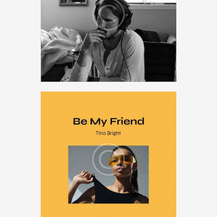
Melancholy Days
$
49
.
00
Music
,
Songs
,
vinyl
Be My Friend
$
16
.
00