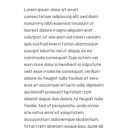
Lorem ipsum dolor sit amet,
consectetuer adipiscing elit, sed diam
nonummy nibh euismod tincidunt ut
laoreet dolore magna aliquam erat
volutpat. Ut wisi enim ad minim veniam,
quis nostrud exerci tation ullamcorper
suscipit lobortis nisl ut aliquip ex ea
commodo consequat. Duis autem vel
eum iriure dolor in hendrerit in vulputate
velit esse molestie consequat, vel illum
dolore eu feugiat nulla facilisis at vero
eros et accumsan et iusto odio dignissim
qui blandit praesent luptatum zzril
delenit augue duis dolore te feugait nulla
facilisi. Sed ut perspiciatis, unde omnis
iste natus error sit voluptatem
accusantium doloremque laudantium,
totam rem aperiam eaque ipsa, quae ab