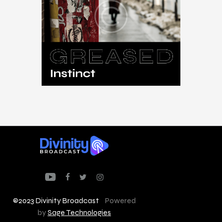
Greased Instinct
$
16
.
00
©2023 Divinity Broadcast
Powered
by
Sage Technologies