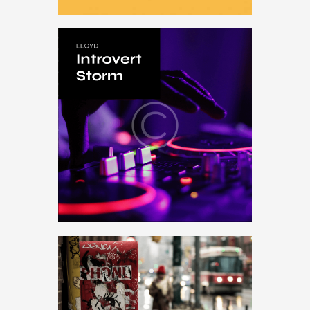
DJ Set
,
Festival
,
Music
,
vinyl
Introvert Storm
$
16
.
00
Music
,
vinyl